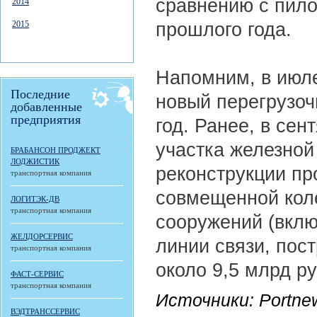
сравнению с пило
2014
прошлого года.
2015
Напомним, в июле
Последние
новый перегрузоч
добавленные
предприятия
год. Ранее, в сен
участка железной
БРАБАНСОН ПРОДЖЕКТ
ЛОДЖИСТИК
реконструкции пр
транспортная компания
совмещенной коле
ЛОГИТЭК-ДВ
транспортная компания
сооружений (вклю
ЖЕЛДОРСЕРВИС
линии связи, пос
транспортная компания
около 9,5 млрд р
ФАСТ-СЕРВИС
транспортная компания
Источники: Portnews
ВЭДТРАНССЕРВИС