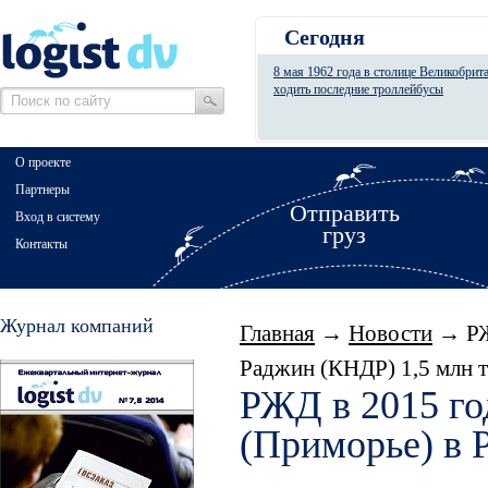
Сегодня
8 мая 1962 года в столице Великобрит
ходить последние троллейбусы
О проекте
Партнеры
Отправить
Вход в систему
груз
Контакты
Журнал компаний
Главная
→
Новости
→ РЖД
Раджин (КНДР) 1,5 млн т
РЖД в 2015 го
(Приморье) в 