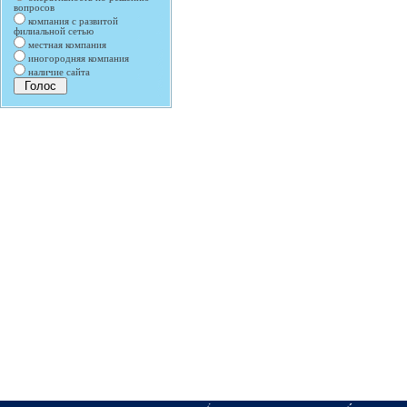
вопросов
компания с развитой
филиальной сетью
местная компания
иногородняя компания
наличие сайта