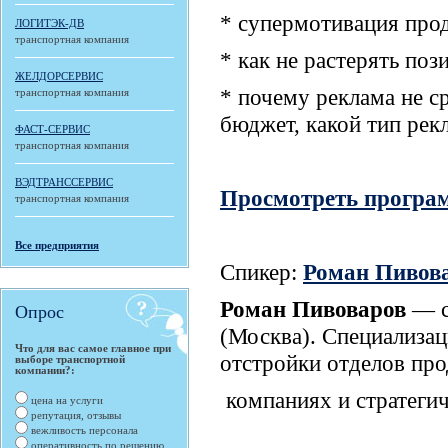
* супермотивация про
ЛОГИТЭК-ДВ
транспортная компания
* как не растерять поз
ЖЕЛДОРСЕРВИС
* почему реклама не с
транспортная компания
бюджет, какой тип ре
ФАСТ-СЕРВИС
транспортная компания
ВЭДТРАНССЕРВИС
Просмотреть програ
транспортная компания
Все предприятия
Спикер:
Роман Пивов
Роман Пивоваров
— с
Опрос
(Москва). Специализа
Что для вас самое главное при
отстройки отделов про
выборе транспортной
компании?:
компаниях и стратегич
цена на услуги
репутация, отзывы
вежливость персонала
оперативность по решению