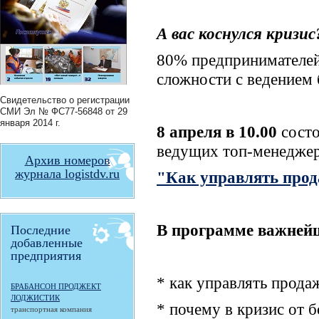
А вас коснулся кризис
80% предпринимателей
сложности с ведением 
Свидетельство о регистрации
СМИ
Эл № ФС77-56848
от 29
января 2014 г.
8 апреля в 10.00
сост
ведущих топ-менедже
Архив номеров
журнала logistdv.ru
"Как управлять прод
В программе важней
Последние
добавленные
предприятия
* как управлять прода
БРАБАНСОН ПРОДЖЕКТ
ЛОДЖИСТИК
* почему в кризис от б
транспортная компания