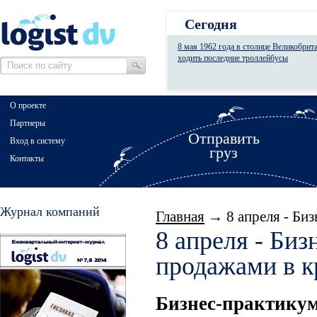
Сегодня
8 мая 1962 года в столице Великобрит
ходить последние троллейбусы
О проекте
Партнеры
Отправить
Вход в систему
груз
Контакты
Журнал компаний
Главная
→ 8 апреля - Биз
8 апреля - Би
продажами в к
Бизнес-практикум