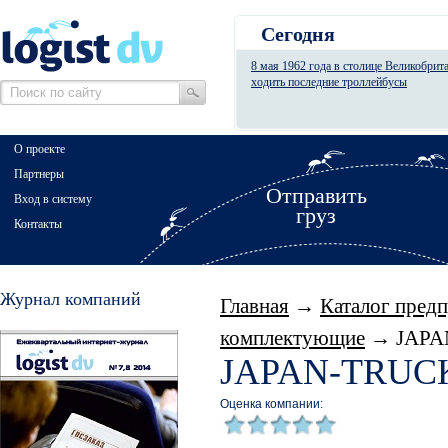
Сегодня
8 мая 1962 года в столице Великобрит
ходить последние троллейбусы
О проекте
Партнеры
Отправить
Вход в систему
груз
Контакты
Журнал компаний
Главная
→
Каталог пред
комплектующие
→ JAPA
JAPAN-TRUC
Оценка компании: