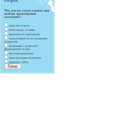
Опрос
Что для вас самое главное при
выборе транспортной
компании?:
цена на услуги
репутация, отзывы
вежливость персонала
оперативность по решению
вопросов
компания с развитой
филиальной сетью
местная компания
иногородняя компания
наличие сайта