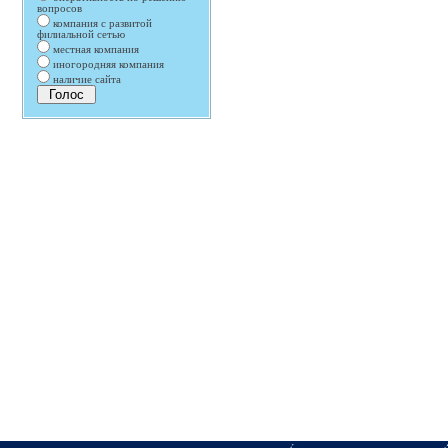
вопросов
компания с развитой
филиальной сетью
местная компания
иногородняя компания
наличие сайта