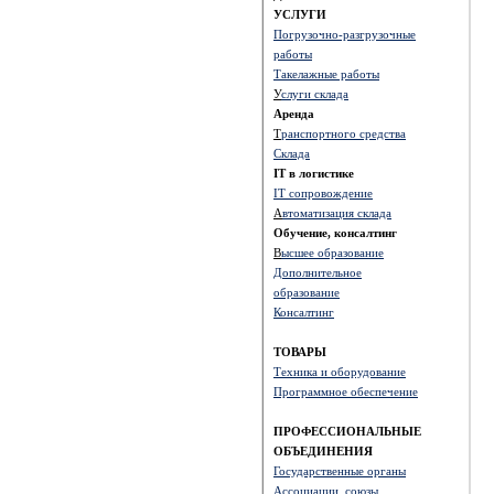
УСЛУГИ
Погрузочно-разгрузочные
работы
Такелажные работы
У
слуги склада
Аренда
Т
ранспортного средства
Склада
IT в логистике
IT сопровождение
А
втоматизация склада
Обучение, консалтинг
В
ысшее образование
Д
ополнительное
образование
Консалтинг
ТОВАРЫ
Техника и оборудование
Программное обеспечение
ПРОФЕССИОНАЛЬНЫЕ
ОБЪЕДИНЕНИЯ
Государственные органы
Ассоциации, союзы,