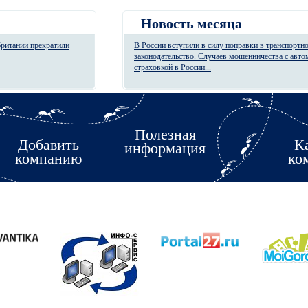
Новость месяца
британии прекратили
В России вступили в силу поправки в транспортн
законодательство. Случаев мошенничества с авт
страховкой в России...
Полезная
Добавить
К
информация
компанию
ко