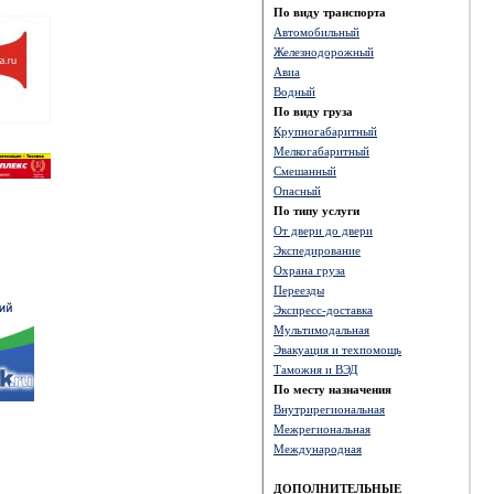
По виду транспорта
Автомобильный
Железнодорожный
Авиа
Водный
По виду груза
Крупногабаритный
Мелкогабаритный
Смешанный
Опасный
По типу услуги
От двери до двери
Экспедирование
Охрана груза
Переезды
Экспресс-доставка
Мультимодальная
Эвакуация и техпомощь
Таможня и ВЭД
По месту назначения
Внутрирегиональная
Межрегиональная
Международная
ДОПОЛНИТЕЛЬНЫЕ