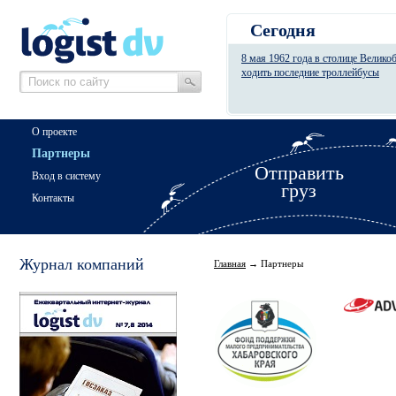
Сегодня
8 мая 1962 года в столице Велико
ходить последние троллейбусы
О проекте
Партнеры
Отправить
Вход в систему
груз
Контакты
Журнал компаний
Главная
→ Партнеры