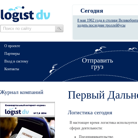
Сегодня
8 мая 1962 года в столице Великобрит
ходить последние троллейбусы
О проекте
Партнеры
Отправить
Вход в систему
груз
Контакты
Первый Дальне
Журнал компаний
Логистика сегодня
В настоящее время логистика используется
сферах деятельности:
Предпринимательстве.