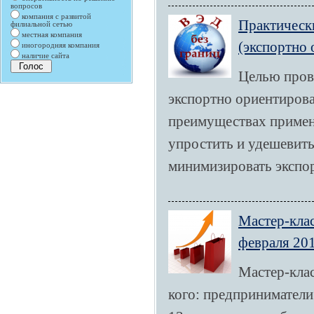
вопросов
компания с развитой
Практическ
филиальной сетью
местная компания
(экспортно
иногородняя компания
наличие сайта
Целью пров
экспортно ориентиров
преимуществах примен
упростить и удешевить
минимизировать экспор
Мастер-кла
февраля 201
Мастер-кла
кого: предприниматели