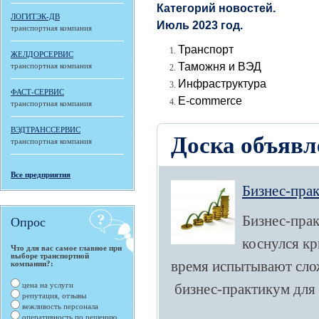
Категорий новостей.
ЛОГИТЭК-ДВ
Июль 2023 год.
транспортная компания
Транспорт
ЖЕЛДОРСЕРВИС
Таможня и ВЭД
транспортная компания
Инфраструктура
ФАСТ-СЕРВИС
E-commerce
транспортная компания
ВЭДТРАНССЕРВИС
Доска объявл
транспортная компания
Все предприятия
Бизнес-прак
Бизнес-пра
Опрос
коснулся к
Что для вас самое главное при
выборе транспортной
время испытывают слож
компании?:
цена на услуги
бизнес-практикум для 
репутация, отзывы
вежливость персонала
оперативность по решению