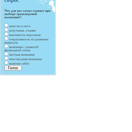
Опрос
Что для вас самое главное при
выборе транспортной
компании?:
цена на услуги
репутация, отзывы
вежливость персонала
оперативность по решению
вопросов
компания с развитой
филиальной сетью
местная компания
иногородняя компания
наличие сайта