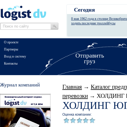
Сегодня
8 мая 1962 года в столице Великобрит
ходить последние троллейбусы
О проекте
Партнеры
Отправить
Вход в систему
груз
Контакты
Журнал компаний
Главная
→
Каталог пред
перевозки
→ ХОЛДИНГ
ХОЛДИНГ Ю
Оценка компании: