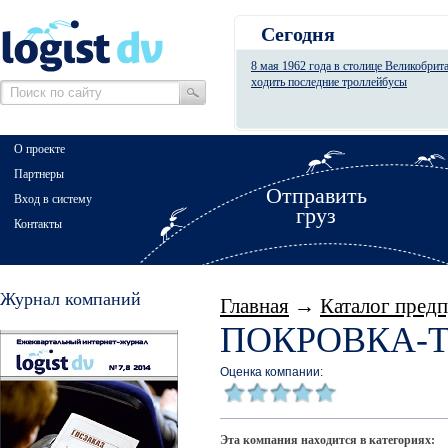
Сегодня
8 мая 1962 года в столице Великобрит
ходить последние троллейбусы
О проекте
Партнеры
Отправить
Вход в систему
груз
Контакты
Журнал компаний
Главная
→
Каталог пред
ПОКРОВКА-
Оценка компании:
Эта компания находится в категориях: