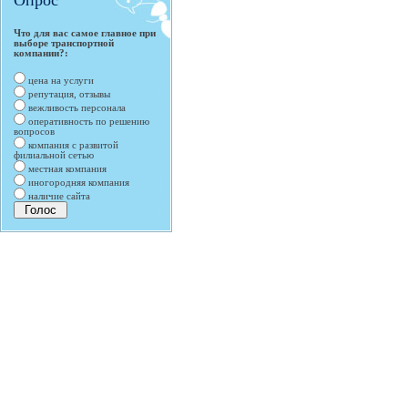
Опрос
Что для вас самое главное при
выборе транспортной
компании?:
цена на услуги
репутация, отзывы
вежливость персонала
оперативность по решению
вопросов
компания с развитой
филиальной сетью
местная компания
иногородняя компания
наличие сайта