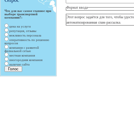
Опрос
Формат ввода
Что для вас самое главное при
выборе транспортной
Этот вопрос задаётся для того, чтобы удостов
компании?:
автоматизированная спам-рассылка.
цена на услуги
репутация, отзывы
вежливость персонала
оперативность по решению
вопросов
компания с развитой
филиальной сетью
местная компания
иногородняя компания
наличие сайта