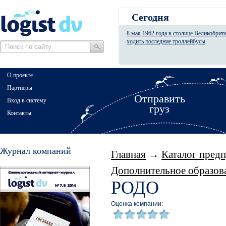
Сегодня
8 мая 1962 года в столице Великобрит
ходить последние троллейбусы
О проекте
Партнеры
Отправить
Вход в систему
груз
Контакты
Журнал компаний
Главная
→
Каталог пред
Дополнительное образова
РОДО
Оценка компании: