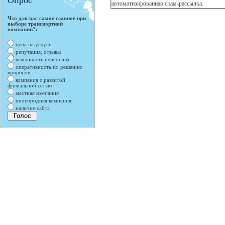
Опрос
автоматизированная спам-рассылка.
Что для вас самое главное при
выборе транспортной
компании?:
цена на услуги
репутация, отзывы
вежливость персонала
оперативность по решению
вопросов
компания с развитой
филиальной сетью
местная компания
иногородняя компания
наличие сайта