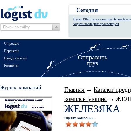
Сегодня
8 мая 1962 года в столице Великобрит
ходить последние троллейбусы
О проекте
Партнеры
Отправить
Вход в систему
груз
Контакты
Журнал компаний
Главная
→
Каталог пред
комплектующие
→ ЖЕЛ
ЖЕЛЕЗЯКА
Оценка компании: