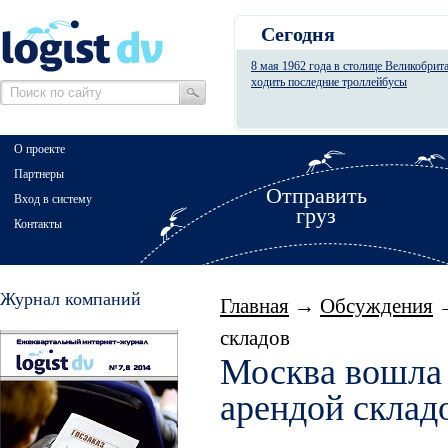
Сегодня
8 мая 1962 года в столице Великобрит
ходить последние троллейбусы
О проекте
Партнеры
Отправить
Вход в систему
груз
Контакты
Журнал компаний
Главная
→
Обсуждения
→
складов
Москва вошла 
арендой склад