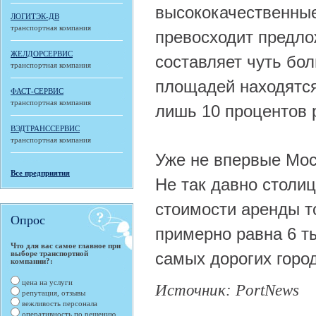
высококачественны
ЛОГИТЭК-ДВ
транспортная компания
превосходит предло
ЖЕЛДОРСЕРВИС
составляет чуть бо
транспортная компания
площадей находятся 
ФАСТ-СЕРВИС
транспортная компания
лишь 10 процентов 
ВЭДТРАНССЕРВИС
транспортная компания
Уже не впервые Мос
Все предприятия
Не так давно столи
стоимости аренды т
Опрос
примерно равна 6 ты
Что для вас самое главное при
выборе транспортной
самых дорогих горо
компании?:
цена на услуги
Источник: PortNews
репутация, отзывы
вежливость персонала
оперативность по решению