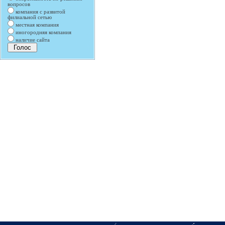
вопросов
компания с развитой
филиальной сетью
местная компания
иногородняя компания
наличие сайта