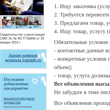
1. Ищу заказчика (услу
2. Требуется перевезти
3. Предлагаем товар, у
4. Ищу товар, услугу (
Свидетельство о регистрации
СМИ
Эл № ФС77-56848
от 29
Обязательные условия
января 2014 г.
- контактные данные к
Архив номеров
- конкретные условия п
журнала logistdv.ru
объем);
- товар, услуга должн
Последние
Все объявления высы
добавленные
предприятия
Не забудьте в теме пи
БРАБАНСОН ПРОДЖЕКТ
Все объявления прохо
ЛОДЖИСТИК
транспортная компания