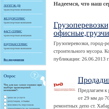
Надеемся, что наш се
ЛОГИТЭК-ДВ
транспортная компания
ЖЕЛДОРСЕРВИС
Грузоперевозки
транспортная компания
офисные,грузчи
ФАСТ-СЕРВИС
транспортная компания
Грузоперевозки, город-р
ВЭДТРАНССЕРВИС
транспортная компания
строительного мусора. К
публикации: 26.06.2013 г
Все предприятия
Опрос
Продади
Что для вас самое главное при
выборе транспортной
Предлагаем к 
компании?:
от 29 мм до 7
цена на услуги
репутация, отзывы
ремонтных депо ст. Хабаро
вежливость персонала
оперативность по решению