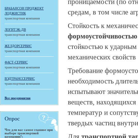
проницаемости (по отн
БРАБАНСОН ПРОДЖЕКТ
средам, в том числе а
ЛОДЖИСТИК
транспортная компания
Стойкость к механичес
ЛОГИТЭК-ДВ
формоустойчивостью
транспортная компания
стойкостью к ударным
ЖЕЛДОРСЕРВИС
транспортная компания
механических свойств 
ФАСТ-СЕРВИС
транспортная компания
Требование формоусто
ВЭДТРАНССЕРВИС
необходимость длитель
транспортная компания
испытывают значитель
Все предприятия
веществ, находящихся
температур и сопутств
Опрос
твердых частиц внутри 
Что для вас самое главное при
выборе транспортной
Для
транспортной
та
компании?: