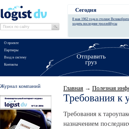
Сегодня
8 мая 1962 года в столице Великобрит
ходить последние троллейбусы
О проекте
Партнеры
Отправить
Вход в систему
груз
Контакты
Журнал компаний
Главная
→
Полезная инф
Требования к 
Требования к тароупа
назначением последни