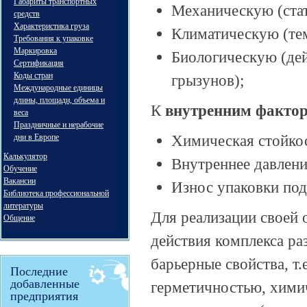
Габариты транспортных
Механическую (стат
средств
Характеристика груза
Климатическую (тем
Требования к упаковке
Маркировка
Биологическую (дей
Сертификация
Коды стран
грызунов);
Международные единицы
длины, площади, объема и
К
внутренним
факто
веса
Праздничные и нерабочие
Химическая стойкос
дни в Европе
Калькулятор
Внутреннее давлени
Обучение
Вакансии
Износ упаковки под
Библиотека профессиональной
литературы
Для реализации своей 
Общение
действия комплекса р
барьерные свойства, т
Последние
добавленные
герметичностью, хими
предприятия