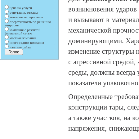
возникновения ударов 
цена на услуги
репутация, отзывы
вежливость персонала
и вызывают в материа
оперативность по решению
вопросов
механической прочнос
компания с развитой
филиальной сетью
местная компания
доминирующими. Харак
иногородняя компания
наличие сайта
изменение структуры н
с агрессивной средой,
среды, должны всегда 
показатели упаковочно
Определенные требова
конструкции тары, след
а также участков, на 
напряжения, снижающи