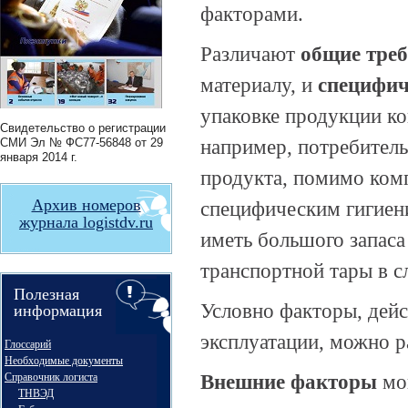
факторами.
Различают
общие
тре
материалу, и
специфич
упаковке продукции ко
Свидетельство о регистрации
например, потребитель
СМИ
Эл № ФС77-56848
от 29
января 2014 г.
продукта, помимо ком
Архив номеров
специфическим гигиен
журнала logistdv.ru
иметь большого запаса
транспортной тары в 
Полезная
Условно факторы, дейс
информация
эксплуатации, можно р
Глоссарий
Необходимые документы
Внешние
факторы
мог
Справочник логиста
ТНВЭД