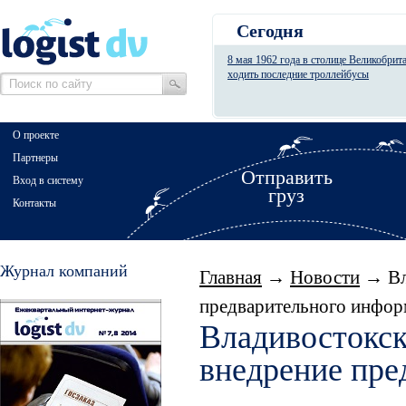
Сегодня
8 мая 1962 года в столице Великобрит
ходить последние троллейбусы
О проекте
Партнеры
Отправить
Вход в систему
груз
Контакты
Журнал компаний
Главная
→
Новости
→ Вла
предварительного инфо
Владивостокск
внедрение пре