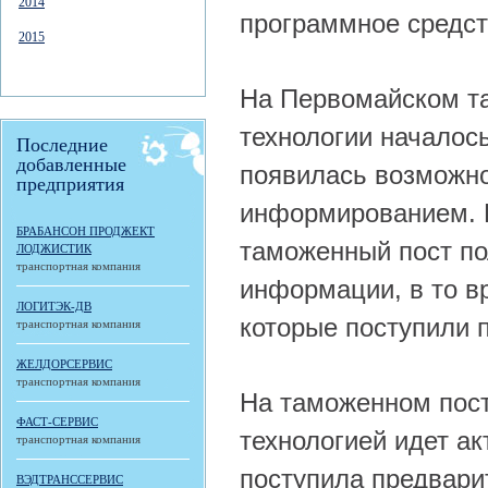
2014
программное средст
2015
На Первомайском т
технологии началось
Последние
добавленные
появилась возможно
предприятия
информированием. П
БРАБАНСОН ПРОДЖЕКТ
таможенный пост по
ЛОДЖИСТИК
транспортная компания
информации, в то вр
ЛОГИТЭК-ДВ
которые поступили 
транспортная компания
ЖЕЛДОРСЕРВИС
транспортная компания
На таможенном пост
ФАСТ-СЕРВИС
технологией идет ак
транспортная компания
поступила предвари
ВЭДТРАНССЕРВИС