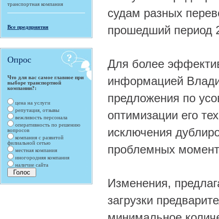
транспортная компания
судам разных перево
прошедший период 2
Все предприятия
Опрос
Для более эффекти
Что для вас самое главное при
информацией Влади
выборе транспортной
компании?:
предложения по усо
цена на услуги
репутация, отзывы
оптимизации его те
вежливость персонала
оперативность по решению
исключения дублиро
вопросов
компания с развитой
филиальной сетью
проблемных момент
местная компания
иногородняя компания
наличие сайта
Изменения, предлаг
загрузки предварит
минимальное количе