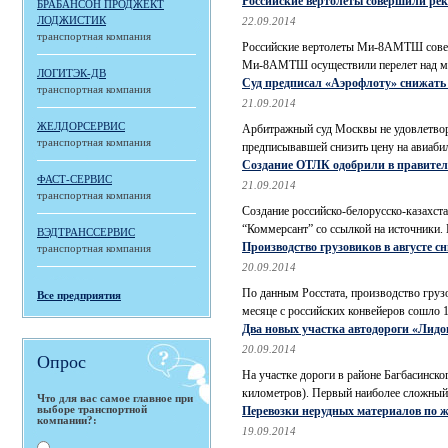
Российские вертолеты совершили ре
БРАБАНСОН ПРОДЖЕКТ
ЛОДЖИСТИК
22.09.2014
транспортная компания
Российские вертолеты Ми-8АМТШ соверши
Ми-8АМТШ осуществили перелет над море
ЛОГИТЭК-ДВ
Суд предписал «Аэрофлоту» снижать 
транспортная компания
21.09.2014
ЖЕЛДОРСЕРВИС
Арбитражный суд Москвы не удовлетвор
транспортная компания
предписывавшей снизить цену на авиаби
Создание ОТЛК одобрили в правител
ФАСТ-СЕРВИС
21.09.2014
транспортная компания
Создание российско-белорусско-казахст
“Коммерсант” со ссылкой на источники.
ВЭДТРАНССЕРВИС
Производство грузовиков в августе с
транспортная компания
20.09.2014
По данным Росстата, производство груз
Все предприятия
месяце с российских конвейеров сошло 13
Два новых участка автодороги «Лидо
20.09.2014
Опрос
На участке дороги в районе Багбасинско
километров). Первый наиболее сложный.
Что для вас самое главное при
выборе транспортной
Перевозки нерудных материалов по 
компании?:
19.09.2014