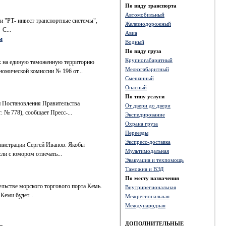
По виду транспорта
Автомобильный
и "РТ- инвест транспортные системы",
Железнодорожный
 С...
Авиа
м
Водный
По виду груза
Крупногабаритный
ых на единую таможенную территорию
Мелкогабаритный
омической комиссии № 196 от...
Смешанный
Опасный
По типу услуги
и Постановления Правительства
От двери до двери
. № 778), сообщает Пресс-...
Экспедирование
Охрана груза
Переезды
Экспресс-доставка
инистрации Сергей Иванов. Якобы
Мультимодальная
ли с юмором отвечать...
Эвакуация и техпомощь
Таможня и ВЭД
По месту назначения
ельстве морского торгового порта Кемь.
Внутрирегиональная
Кеми будет...
Межрегиональная
Международная
ДОПОЛНИТЕЛЬНЫЕ