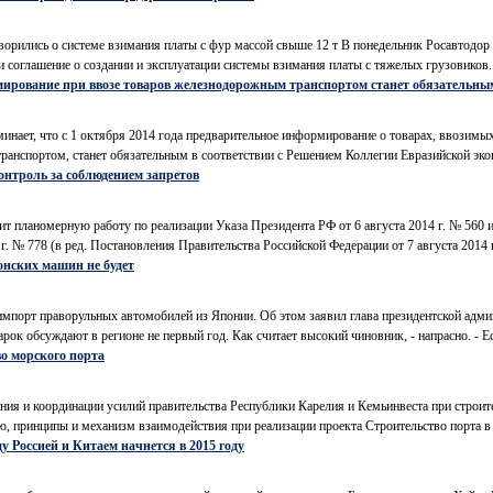
ворились о системе взимания платы с фур массой свыше 12 т В понедельник Росавтодор 
и соглашение о создании и эксплуатации системы взимания платы с тяжелых грузовиков.
мирование при ввозе товаров железнодорожным транспортом станет обязательны
инает, что с 1 октября 2014 года предварительное информирование о товарах, ввозим
нспортом, станет обязательным в соответствии с Решением Коллегии Евразийской экон
нтроль за соблюдением запретов
т планомерную работу по реализации Указа Президента РФ от 6 августа 2014 г. № 560 
г. № 778 (в ред. Постановления Правительства Российской Федерации от 7 августа 2014 г
онских машин не будет
а импорт праворульных автомобилей из Японии. Об этом заявил глава президентской адм
ок обсуждают в регионе не первый год. Как считает высокий чиновник, - напрасно. - Ес
о морского порта
ния и координации усилий правительства Республики Карелия и Кемьинвеста при строит
, принципы и механизм взаимодействия при реализации проекта Строительство порта в 
 Россией и Китаем начнется в 2015 году