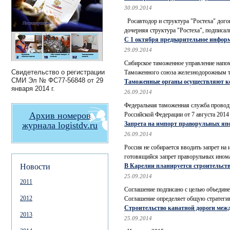
30.09.2014
Росавтодор и структура "Ростеха" дого
дочерняя структура "Ростеха", подписал
С 1 октября предварительное инфор
29.09.2014
Сибирское таможенное управление напом
Свидетельство о регистрации
Таможенного союза железнодорожным тра
СМИ
Эл № ФС77-56848
от 29
Таможенные органы осуществляют ко
января 2014 г.
26.09.2014
Федеральная таможенная служба проводи
Архив номеров
Российской Федерации от 7 августа 2014 
журнала logistdv.ru
Запрета на импорт праворульных яп
26.09.2014
Россия не собирается вводить запрет н
готовящийся запрет праворульных иномар
Новости
В Карелии планируется строительств
25.09.2014
2011
Соглашение подписано с целью объедине
2012
Соглашение определяет общую стратегию
Строительство канатной дороги между
2013
25.09.2014