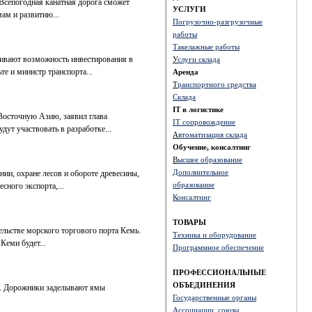
Всепогодная канатная дорога сможет
УСЛУГИ
ам и развитию...
Погрузочно-разгрузочные
работы
Такелажные работы
ривают возможность инвестирования в
У
слуги склада
е и министр транспорта...
Аренда
Т
ранспортного средства
Склада
IT в логистике
-Восточную Азию, заявил глава
IT сопровождение
ут участвовать в разработке...
А
втоматизация склада
Обучение, консалтинг
В
ысшее образование
Д
ополнительное
ии, охране лесов и обороте древесины,
образование
сного экспорта,...
Консалтинг
ТОВАРЫ
ельстве морского торгового порта Кемь.
Техника и оборудование
Кеми будет...
Программное обеспечение
ПРОФЕССИОНАЛЬНЫЕ
ОБЪЕДИНЕНИЯ
2». Дорожники заделывают ямы
Государственные органы
Ассоциации, союзы,