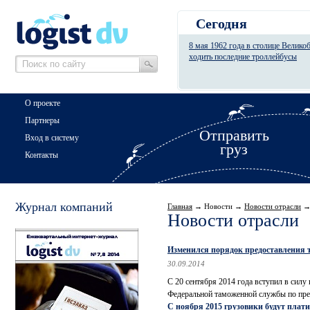
Сегодня
8 мая 1962 года в столице Велико
ходить последние троллейбусы
О проекте
Партнеры
Отправить
Вход в систему
груз
Контакты
Журнал компаний
Главная
→ Новости →
Новости отрасли
Новости отрасли
Изменился порядок предоставления 
30.09.2014
С 20 сентября 2014 года вступил в сил
Федеральной таможенной службы по пред
С ноября 2015 грузовики будут плати