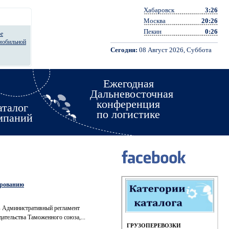
Хабаровск
3:26
Москва
20:26
Пекин
0:26
ое
омобильной
Сегодня:
08 Август 2026, Суббота
Ежегодная
Дальневосточная
конференция
аталог
по логистике
мпаний
ированию
 в Административный регламент
ательства Таможенного союза,...
ГРУЗОПЕРЕВОЗКИ