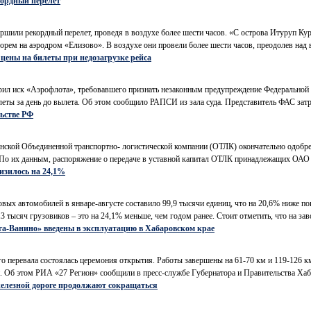
кордный перелет
ли рекордный перелет, проведя в воздухе более шести часов. «С острова Итуруп Кур
м на аэродром «Елизово». В воздухе они провели более шести часов, преодолев над в
цены на билеты при недозагрузке рейса
ил иск «Аэрофлота», требовавшего признать незаконным предупреждение Федеральной
леты за день до вылета. Об этом сообщило РАПСИ из зала суда. Представитель ФАС затр
ьстве РФ
анской Объединенной транспортно- логистической компании (ОТЛК) окончательно одобр
 По их данным, распоряжение о передаче в уставной капитал ОТЛК принадлежащих ОАО 
низилось на 24,1%
овых автомобилей в январе-августе составило 99,9 тысячи единиц, что на 20,6% ниже п
 тысяч грузовиков – это на 24,1% меньше, чем годом ранее. Стоит отметить, что на заво
га-Ванино» введены в эксплуатацию в Хабаровском крае
го перевала состоялась церемония открытия. Работы завершены на 61-70 км и 119-126 км
 Об этом РИА «27 Регион» сообщили в пресс-службе Губернатора и Правительства Хаба
железной дороге продолжают сокращаться