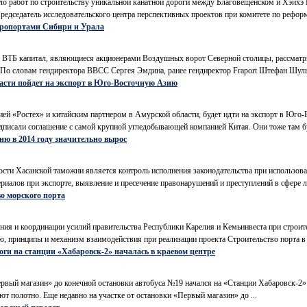
ло работ по строительству уникальной канатной дороги между Благовещенском и Хэйхэ 
 Председатель исследовательского центра перспективных проектов при комитете по реформ
аэропортами Сибири и Урала
 и ВТБ капитал, являющиеся акционерами Воздушных ворот Северной столицы, рассмат
 По словам гендиректора ВВСС Сергея Эмдина, ранее гендиректор Fraport Штефан Шульт
асти пойдет на экспорт в Юго-Восточную Азию
ей «Ростех» и китайским партнером в Амурской области, будет идти на экспорт в Юго
писали соглашение с самой крупной угледобывающей компанией Китая. Они тоже там буд
ню в 2014 году значительно вырос
сти Хасанской таможни является контроль исполнения законодательства при использован
иалов при экспорте, выявление и пресечение правонарушений и преступлений в сфере ле
о морского порта
ния и координации усилий правительства Республики Карелия и Кемьинвеста при строит
, принципы и механизм взаимодействия при реализации проекта Строительство порта в 
ги на станции «Хабаровск-2» началась в краевом центре
ервый магазин» до конечной остановки автобуса №19 начался на «Станции Хабаровск-
т полотно. Еще недавно на участке от остановки «Первый магазин» до ...