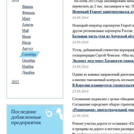
2014
На осень 2015 года запланировано нача
перевозить до 2 тыс. пассажиров в час.
Январь
Немецкий Fraport заинтересовался 
Февраль
24.09.2014
Март
Апрель
Немецкий оператор аэропортов Fraport
Май
другие региональные аэропорты России.
Большая часть угля из Амурской обл
Июнь
Июль
24.09.2014
Август
Уголь, добываемый совместно корпораци
Сентябрь
госкорпорации Сергей Чемезов. «Мы под
Октябрь
Экспорт леса через Хасанскую тамож
Ноябрь
23.09.2014
Декабрь
Одним из важных направлений деятельно
а именно таможенный контроль лесоматер
2015
В Карелии планируется строительств
23.09.2014
Соглашение подписано с целью объедине
Соглашение определяет общую стратегию
«Реанимация» многострадальной доро
Последние
добавленные
22.09.2014
предприятия
Ремонт участка дороги от остановки «П
и трещины на дороге и местами расширяю