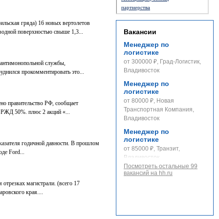
партнерства
ильская гряда) 16 новых вертолетов
Вакансии
одной поверхностью свыше 1,3...
Менеджер по
логистике
от 300000 ₽, Град-Логистик,
 антимонопольной службы,
Владивосток
уднился прокомментировать это...
Менеджер по
логистике
от 80000 ₽, Новая
ено правительство РФ, сообщает
Транспортная Компания,
РЖД 50%. плюс 2 акций «...
Владивосток
Менеджер по
логистике
оказателя годичной давности. В прошлом
от 85000 ₽, Транзит,
де Ford...
Владивосток
Посмотреть остальные 99
вакансий на hh.ru
 отрезках магистрали. (всего 17
ровского края....