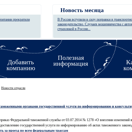
Новость месяца
британии прекратили
В России вступили в силу поправки в транспортн
законодательство. Случаев мошенничества с авт
страховкой в России...
Полезная
Добавить
К
информация
компанию
ко
→
Новости отрасли
таможенными органами государственной услуги по информированию и консульт
у приказ Федеральной таможенной службы от 03.07.2014 № 1278 «О внесении изменений
оставлению государственной услуги по информированию об актах таможенного законод
ть за проезд по всем федеральным трассам