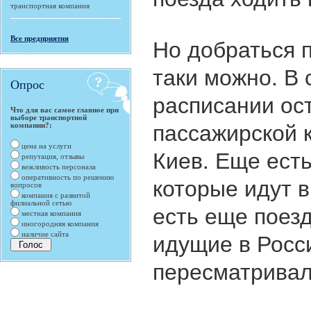
транспортная компания
Но добраться п
Все предприятия
таки можно. В
Опрос
расписании ос
Что для вас самое главное при
выборе транспортной
пассажирской 
компании?:
цена на услуги
Киев. Еще ест
репутация, отзывы
вежливость персонала
которые идут 
оперативность по решению
вопросов
компания с развитой
филиальной сетью
есть еще поез
местная компания
иногородняя компания
идущие в Росс
наличие сайта
пересматрива