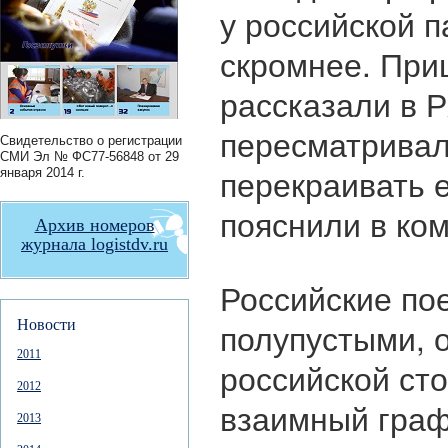
у российской 
скромнее. При
рассказали в 
пересматривал
Свидетельство о регистрации
СМИ
Эл № ФС77-56848
от 29
перекраивать е
января 2014 г.
пояснили в ко
Архив номеров
журнала logistdv.ru
Российские пое
полупустыми, о
Новости
2011
российской ст
2012
взаимный граф
2013