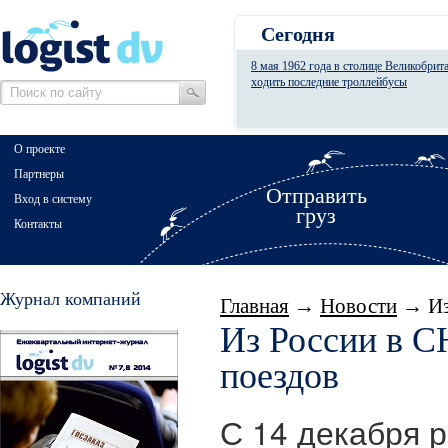
Сегодня
8 мая 1962 года в столице Великобрит
ходить последние троллейбусы
О проекте
Партнеры
Отправить
Вход в систему
груз
Контакты
Журнал компаний
Главная
→
Новости
→ Из 
Из России в С
поездов
С 14 декабря 