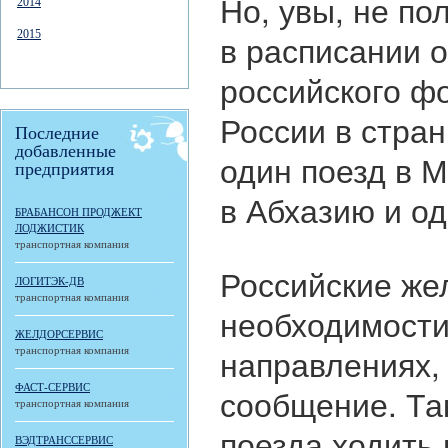
Но, увы, не по
2014
2015
в расписании о
российского ф
России в стра
Последние
добавленные
один поезд в М
предприятия
в Абхазию и од
БРАБАНСОН ПРОДЖЕКТ
ЛОДЖИСТИК
транспортная компания
Российские же
ЛОГИТЭК-ДВ
транспортная компания
необходимости
ЖЕЛДОРСЕРВИС
направлениях,
транспортная компания
ФАСТ-СЕРВИС
сообщение. Та
транспортная компания
поезда ходить 
ВЭДТРАНССЕРВИС