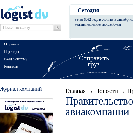
Сегодня
8 мая 1962 года в столице Великобрит
ходить последние троллейбусы
О проекте
Партнеры
Отправить
Вход в систему
груз
Контакты
Журнал компаний
Главная
→
Новости
→ Пра
Правительство
авиакомпании