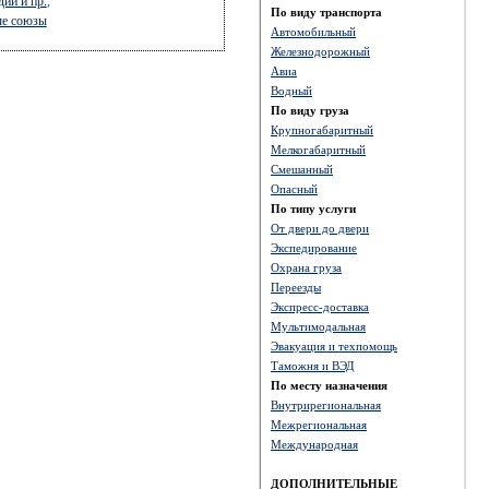
дии и пр.
,
По виду транспорта
ые союзы
Автомобильный
Железнодорожный
Авиа
Водный
По виду груза
Крупногабаритный
Мелкогабаритный
Смешанный
Опасный
По типу услуги
От двери до двери
Экспедирование
Охрана груза
Переезды
Экспресс-доставка
Мультимодальная
Эвакуация и техпомощь
Таможня и ВЭД
По месту назначения
Внутрирегиональная
Межрегиональная
Международная
ДОПОЛНИТЕЛЬНЫЕ