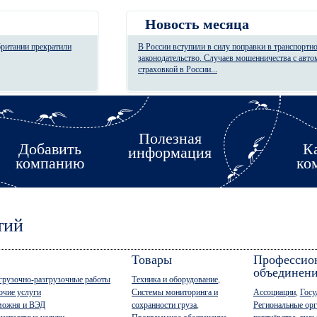
Новость месяца
британии прекратили
В России вступили в силу поправки в транспортн
законодательство. Случаев мошенничества с авт
страховкой в России...
Полезная
Добавить
К
информация
компанию
ко
тий
Товары
Профессио
объединен
грузочно-разгрузочные работы
Техника и оборудование
,
очие услуги
Системы мониторинга и
Ассоциации
,
Госу
можня и ВЭД
сохранности груза
,
Региональные орг