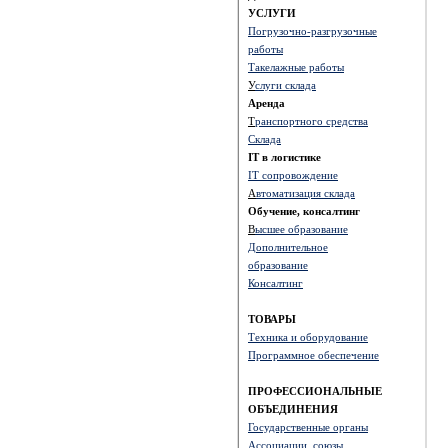
УСЛУГИ
Погрузочно-разгрузочные
работы
Такелажные работы
У
слуги склада
Аренда
Т
ранспортного средства
Склада
IT в логистике
IT сопровождение
А
втоматизация склада
Обучение, консалтинг
В
ысшее образование
Д
ополнительное
образование
Консалтинг
ТОВАРЫ
Техника и оборудование
Программное обеспечение
ПРОФЕССИОНАЛЬНЫЕ
ОБЪЕДИНЕНИЯ
Государственные органы
Ассоциации, союзы,