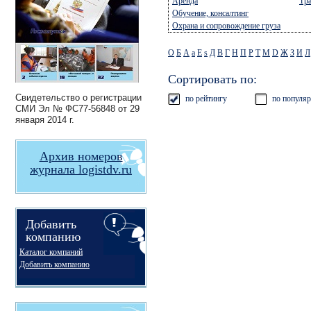
Аренда
Тр
Обучение, консалтинг
Охрана и сопровождение груза
О
Б
А
a
E
s
Д
В
Г
Н
П
Р
Т
М
D
Ж
З
И
Л
Сортировать по:
Свидетельство о регистрации
по рейтингу
по популяр
СМИ
Эл № ФС77-56848
от 29
января 2014 г.
Архив номеров
журнала logistdv.ru
Добавить
компанию
Каталог компаний
Добавить компанию