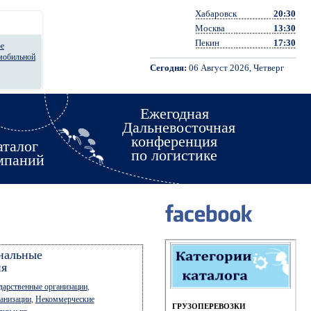
Хабаровск
20:30
Москва
13:30
Пекин
17:30
ое
омобильной
Сегодня:
06 Август 2026, Четверг
Ежегодная
Дальневосточная
конференция
аталог
по логистике
мпаний
нальные
ия
дарственные организации
,
анизации
,
Некоммерческие
ГРУЗОПЕРЕВОЗКИ