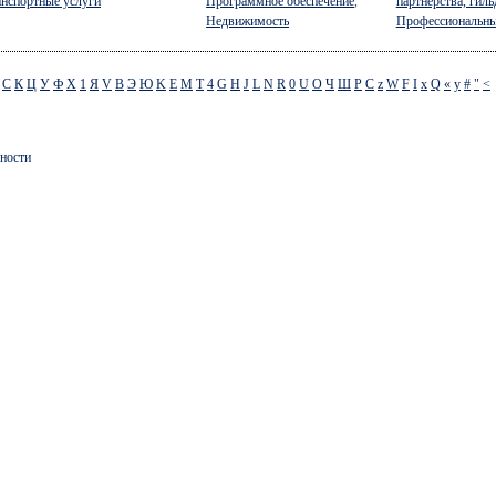
анспортные услуги
Программное обеспечение
,
партнёрства, гиль
Недвижимость
Профессиональн
С
К
Ц
У
Ф
Х
1
Я
V
B
Э
Ю
K
Е
M
T
4
G
H
J
L
N
R
0
U
O
Ч
Ш
P
C
z
W
F
I
x
Q
«
y
#
"
<
ности