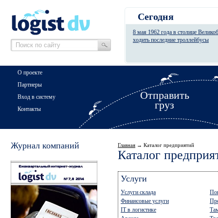
Сегодня
8 мая 1962 года в столице Велико
ходить последние троллейбусы
О проекте
Партнеры
Отправить
Вход в систему
груз
Контакты
Журнал компаний
Главная
→ Каталог предприятий
Каталог предприя
Услуги
Услуги склада
По
Финансовые услуги
Пр
IT в логистике
Та