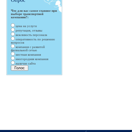
Опрос
Что для вас самое главное при
выборе транспортной
компании?:
цена на услуги
репутация, отзывы
вежливость персонала
оперативность по решению
вопросов
компания с развитой
филиальной сетью
местная компания
иногородняя компания
наличие сайта