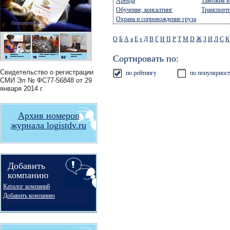
Аренда
Таможня 
Обучение, консалтинг
Транспорт
Охрана и сопровождение груза
О
Б
А
a
E
s
Д
В
Г
Н
П
Р
Т
М
D
Ж
З
И
Л
С
К
Сортировать по:
Свидетельство о регистрации
по рейтингу
по популярнос
СМИ
Эл № ФС77-56848
от 29
января 2014 г.
Архив номеров
журнала logistdv.ru
Добавить
компанию
Каталог компаний
Добавить компанию