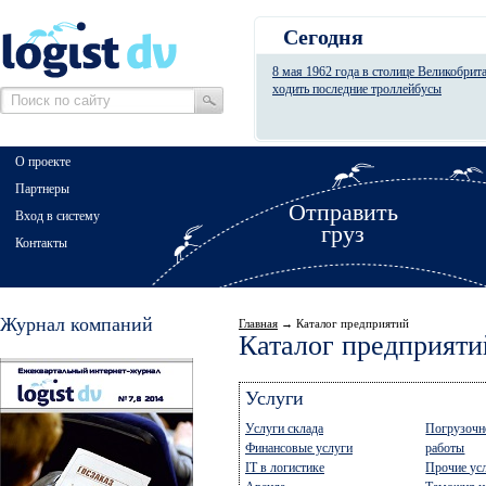
Сегодня
8 мая 1962 года в столице Великобрит
ходить последние троллейбусы
О проекте
Партнеры
Отправить
Вход в систему
груз
Контакты
Журнал компаний
Главная
→ Каталог предприятий
Каталог предприяти
Услуги
Услуги склада
Погрузочн
Финансовые услуги
работы
IT в логистике
Прочие ус