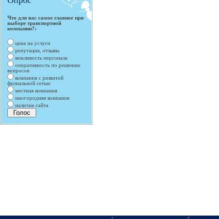
Опрос
Что для вас самое главное при
выборе транспортной
компании?:
цена на услуги
репутация, отзывы
вежливость персонала
оперативность по решению
вопросов
компания с развитой
филиальной сетью
местная компания
иногородняя компания
наличие сайта