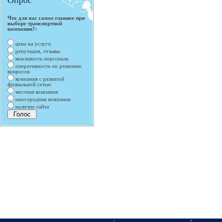
Опрос
Что для вас самое главное при
выборе транспортной
компании?:
цена на услуги
репутация, отзывы
вежливость персонала
оперативность по решению
вопросов
компания с развитой
филиальной сетью
местная компания
иногородняя компания
наличие сайта