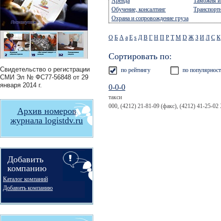
Аренда
Таможня 
Обучение, консалтинг
Транспорт
Охрана и сопровождение груза
О
Б
А
a
E
s
Д
В
Г
Н
П
Р
Т
М
D
Ж
З
И
Л
С
К
Сортировать по:
Свидетельство о регистрации
по рейтингу
по популярнос
СМИ
Эл № ФС77-56848
от 29
января 2014 г.
0-0-0
такси
000, (4212) 21-81-09 (факс), (4212) 41-25-02
Архив номеров
журнала logistdv.ru
Добавить
компанию
Каталог компаний
Добавить компанию