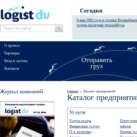
Сегодня
8 мая 1962 года в столице Великобрит
ходить последние троллейбусы
О проекте
Партнеры
Отправить
Вход в систему
груз
Контакты
Журнал компаний
Главная
→ Каталог предприятий
Каталог предприяти
Услуги
Услуги склада
Погрузочн
Финансовые услуги
работы
IT в логистике
Прочие ус