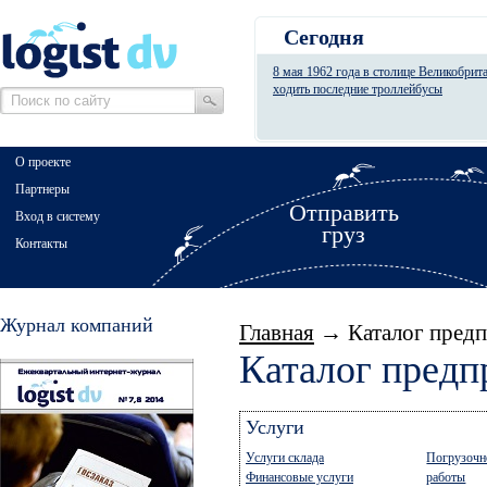
Сегодня
8 мая 1962 года в столице Великобрит
ходить последние троллейбусы
О проекте
Партнеры
Отправить
Вход в систему
груз
Контакты
Журнал компаний
Главная
→ Каталог предп
Каталог предп
Услуги
Услуги склада
Погрузочн
Финансовые услуги
работы