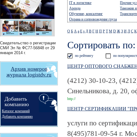
IT в логистике
Прочие ус
Аренда
Таможня 
Обучение, консалтинг
Транспорт
Охрана и сопровождение груза
О
Б
А
a
E
s
Д
В
Г
Н
П
Р
Т
М
D
Ж
З
И
Л
С
К
Сортировать по:
Свидетельство о регистрации
СМИ
Эл № ФС77-56848
от 29
января 2014 г.
по рейтингу
по популярнос
ЦЕНТР ОПТОВОГО СНАБЖЕ
Архив номеров
журнала logistdv.ru
(4212) 30-10-23, (4212
Синельникова, д. 20, о
Добавить
http://
компанию
ЦЕНТР СЕРТИФИКАЦИИ "П
Каталог компаний
Добавить компанию
услуги по сертификац
8(495)781-09-54
г. Мо