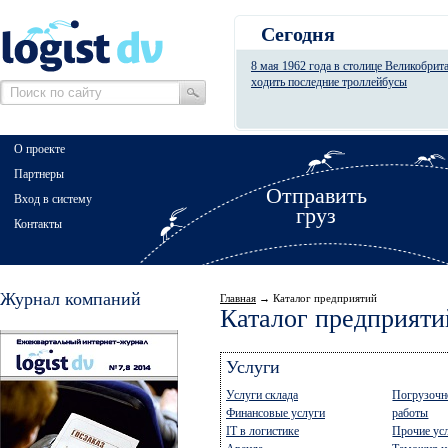
Сегодня
8 мая 1962 года в столице Великобрит
ходить последние троллейбусы
О проекте
Партнеры
Отправить
Вход в систему
груз
Контакты
Журнал компаний
Главная
→ Каталог предприятий
Каталог предприяти
Услуги
Услуги склада
Погрузочн
Финансовые услуги
работы
IT в логистике
Прочие ус