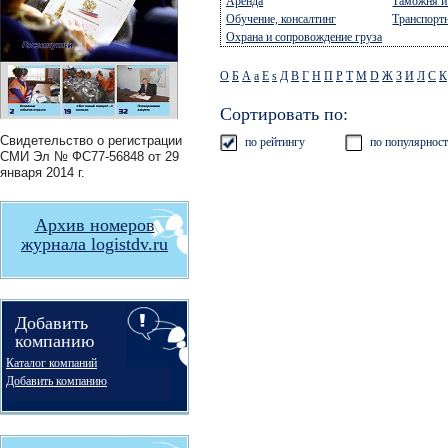
Аренда
Таможня 
Обучение, консалтинг
Транспорт
Охрана и сопровождение груза
О
Б
А
a
E
s
Д
В
Г
Н
П
Р
Т
М
D
Ж
З
И
Л
С
К
Сортировать по:
Свидетельство о регистрации
по рейтингу
по популярнос
СМИ
Эл № ФС77-56848
от 29
января 2014 г.
Архив номеров
журнала logistdv.ru
Добавить
компанию
Каталог компаний
Добавить компанию