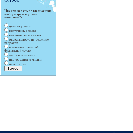
Опрос
Что для вас самое главное при
выборе транспортной
компании?:
цена на услуги
репутация, отзывы
вежливость персонала
оперативность по решению
вопросов
компания с развитой
филиальной сетью
местная компания
иногородняя компания
наличие сайта