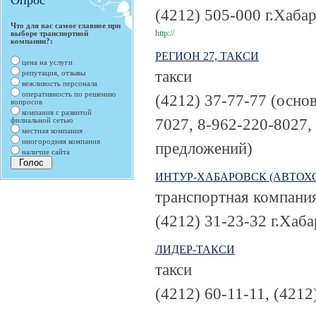
Опрос
(4212) 505-000
г.Хабар
Что для вас самое главное при
http://
выборе транспортной
компании?:
РЕГИОН 27, ТАКСИ
цена на услуги
такси
репутация, отзывы
вежливость персонала
оперативность по решению
(4212) 37-77-77 (основ
вопросов
компания с развитой
7027, 8-962-220-8027,
филиальной сетью
местная компания
иногородняя компания
предложений)
наличие сайта
ИНТУР-ХАБАРОВСК (АВТОХ
транспортная компани
(4212) 31-23-32
г.Хаба
ЛИДЕР-ТАКСИ
такси
(4212) 60-11-11, (4212