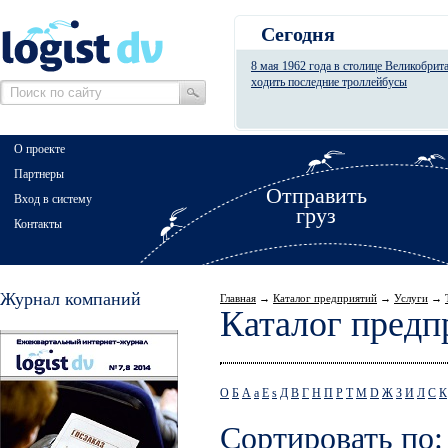
Сегодня
8 мая 1962 года в столице Великобрит
ходить последние троллейбусы
О проекте
Партнеры
Отправить
Вход в систему
груз
Контакты
Журнал компаний
Главная
→
Каталог предприятий
→
Услуги
→
Каталог предп
О
Б
А
a
E
s
Д
В
Г
Н
П
Р
Т
М
D
Ж
З
И
Л
С
К
Сортировать по: