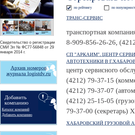
по рейтингу
по популярнос
ТРАНС-СЕРВИС
транспортная компани
8-909-856-26-26, (421
Свидетельство о регистрации
СМИ
Эл № ФС77-56848
от 29
января 2014 г.
СП "АРКАИМ". ЦЕНТР СЕР
АВТОТЕХНИКИ В Г.ХАБАРО
Архив номеров
центр сервисного обсл
журнала logistdv.ru
(4212) 79-37-15 (комм
(4212) 79-37-07 (автом
Добавить
(4212) 25-15-05 (грузо
компанию
79-37-00 (секретарь)
Х
Каталог компаний
Добавить компанию
ХАБАРОВСКИЙ ГРУЗОВОЙ А