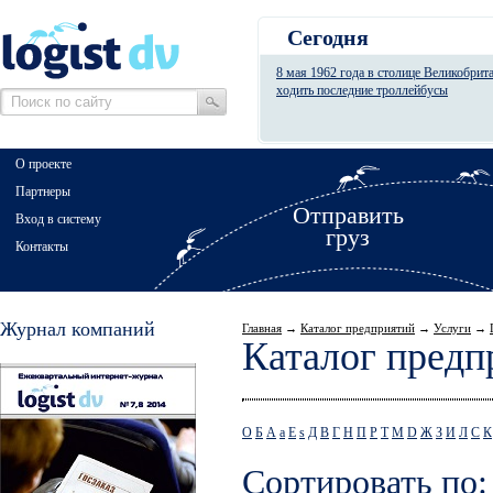
Сегодня
8 мая 1962 года в столице Великобрит
ходить последние троллейбусы
О проекте
Партнеры
Отправить
Вход в систему
груз
Контакты
Журнал компаний
Главная
→
Каталог предприятий
→
Услуги
→
Каталог предп
О
Б
А
a
E
s
Д
В
Г
Н
П
Р
Т
М
D
Ж
З
И
Л
С
К
Сортировать по: