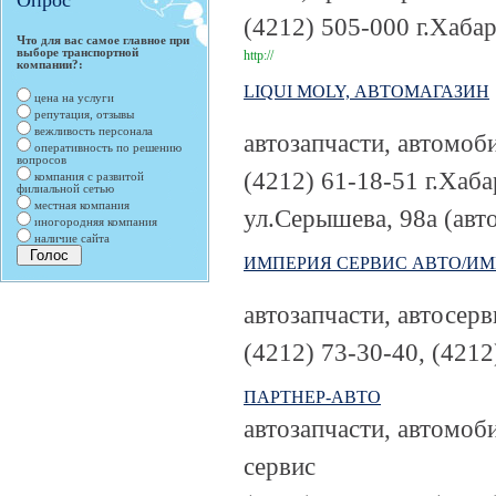
Опрос
(4212) 505-000
г.Хабар
Что для вас самое главное при
выборе транспортной
http://
компании?:
LIQUI MOLY, АВТОМАГАЗИН
цена на услуги
репутация, отзывы
вежливость персонала
автозапчасти, автомоби
оперативность по решению
вопросов
(4212) 61-18-51
г.Хаба
компания с развитой
филиальной сетью
местная компания
ул.Серышева, 98а (авто
иногородняя компания
наличие сайта
ИМПЕРИЯ СЕРВИС АВТО/И
автозапчасти, автосер
(4212) 73-30-40, (4212
ПАРТНЕР-АВТО
автозапчасти, автомоби
сервис